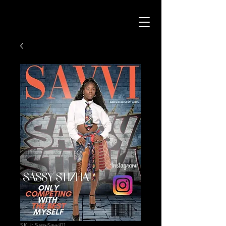
SKU: SassySavvi01